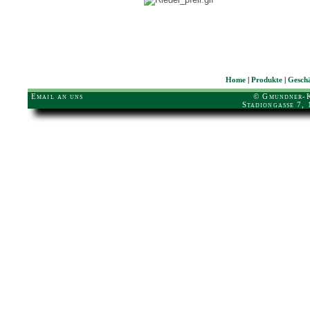
Home
|
Produkte
|
Geschä
Email an uns
© Gmundner-K
Stadiongasse 7,