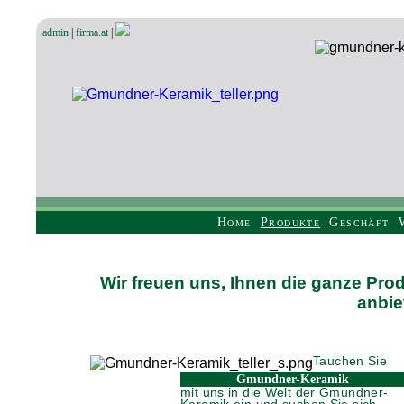
admin
|
firma.at
|
Home
Produkte
Geschäft
Wir freuen uns, Ihnen die ganze Pr
anbie
Tauchen Sie
Gmundner-Keramik
mit uns in die Welt der Gmundner-