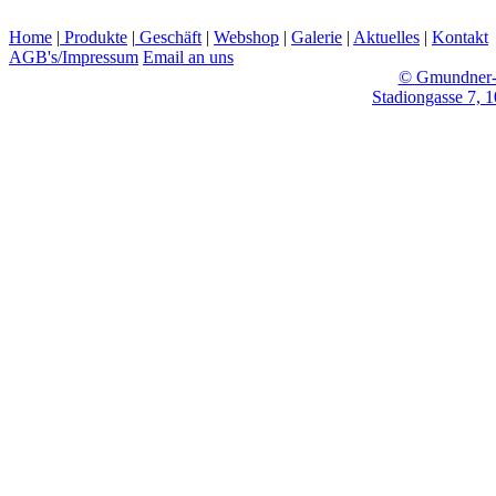
Home
|
Produkte
|
Geschäft
|
Webshop
|
Galerie
|
Aktuelles
|
Kontakt
AGB's/Impressum
Email an uns
© Gmundner-
Stadiongasse 7, 